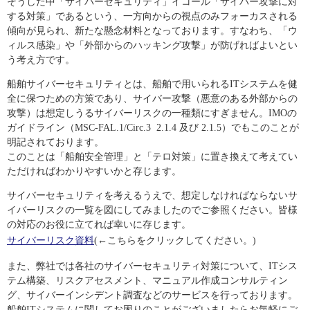
そうした中「サイバーセキュリティ」イコール「サイバー攻撃に対
する対策」であるという、
一方向からの視点のみフォーカスされる
傾向が見られ、新たな懸念材料となっております。
すなわち、「ウ
ィルス感染」や「外部からのハッキング攻撃」が防げればよいとい
う考え方です。
船舶サイバーセキュリティとは、船舶で用いられるITシステムを健
全に保つための方策であり、
サイバー攻撃（悪意のある外部からの
攻撃）は想定しうるサイバーリスクの一種類にすぎません。
IMOの
ガイドライン（MSC-FAL.1/Circ.3 2.1.4 及び 2.1.5）でもこのことが
明記されております。
このことは「船舶安全管理」と「テロ対策」に置き換えて考えてい
ただければわかりやすいかと存じます。
サイバーセキュリティを考えるうえで、想定しなければならないサ
イバーリスクの一覧を図にしてみましたのでご参照ください。
皆様
の対応のお役に立てれば幸いに存じます。
サイバーリスク資料
(←こちらをクリックしてください。)
また、弊社では各社のサイバーセキュリティ対策について、ITシス
テム構築、リスクアセスメント、
マニュアル作成コンサルティン
グ、サイバーインシデント調査などのサービスを行っております。
船舶ITシステムに関してお困りのことがございましたらお気軽にご