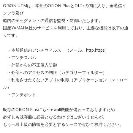
ORiON
UTM
は、本船の
ORiON
PlusとOL2xの間に入り、全通信イ
ンフラ及び
船内の全セグメントの通信を監視・防御いたします。
国産YAMAHA社のサービスを利用しており、主要な機能は以下
の通
りです。
・本船通信のアンチウィルス （メール、http,https）
・アンチスパム
・外部からの不正侵入防御
・外部へのアクセスの制限（カテゴリーフィルター）
・利用させたくないアプリの制限（アプリケーションコントロー
ル
）
・アンチボット
既存の
ORiON
PlusにもFirewall機能が備わっておりますため、
必ずしも既存船に必要となるわけではございませんが、
もう一段上級の防御を必要とするケースでぜひご検討ください。