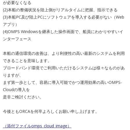
が必要なくなる
(2)本船の整備状況を陸上側がリアルタイムに把握、指示できる
(3)本船PC及び陸上PCにソフトウェアを導入する必要がない
（Web
アプリ）
(4)OMPS Windowsを継承した操作画面で、船員にわかりやすいイ
ンタ
ーフェース
本船の通信環境の改善は、より利便性の高い最新のシステムを利用
できることを意味します。
ブロードバンド環境でご利用いただけるシステムは様々なものがあ
りますが、
まず第一歩として、容易に導入可能でかつ運用効果の高いOMPS
-
Cloudの導入を
是非ご検討ください。
今後ともORCAを何卒よろしくお願い申し上げます。
（添付ファイルomps_cloud_image）