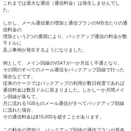
これまでは過大な通信（通信料金）は発生しませんでし
た。
しかし、
メール通信量の増加と通信プランのMB当たりの通
信料金の
増加という2つの要因により、
バックアップ通信の料金が数
千ドルに
及ぶ事例が発生するようになりました。
例として、メイン回線のVSATが一か月近く不通となり、
その間のすべてのメール通信をバックアップ回線で行った
場合など
です。
従来のケースではバックアップの利用が数日程度であれば
通信料金は数百ドルに収まりました。
しかし一か月間メイ
ン回線が落ちて、
月に流れる1GBものメール通信がすべてバックアップ回線
に流れ
た場合、
その通信料金は$10,000を超すことがあります。
この料金の増加は、
バックアップ回線の通信プランが基本