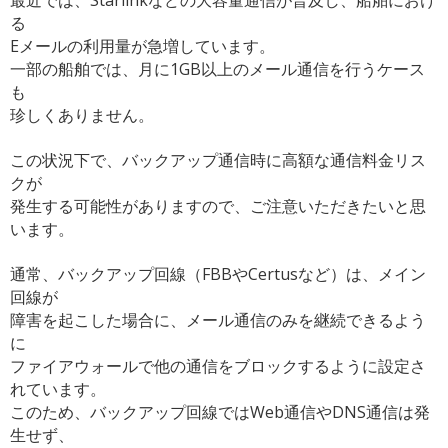
最近では、Starlinkなどの大容量通信が普及し、
船舶におけ
る
Eメールの利用量が急増しています。
一部の船舶では、月に1GB以上のメール通信を行うケース
も
珍しくありません。
この状況下で、バックアップ通信時に高額な通信料金リス
クが
発生する可能性がありますので、ご注意いただきたいと思
います。
通常、バックアップ回線（FBBやCertusなど）は、
メイン
回線が
障害を起こした場合に、メール通信のみを継続できるよう
に
ファイアウォールで他の通信をブロックするように設定さ
れていま
す。
このため、
バックアップ回線ではWeb通信やDNS通信は発
生せず、