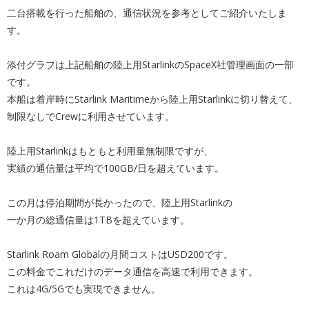
二台搭載を行った船舶の、通信状況を参考としてご紹介いたしま
す。
添付グラフは上記船舶の陸上用StarlinkのSpaceX社管理画面の一部
です。
本船は着岸時にStarlink Maritimeから陸上用Starlinkに切り替えて、
制限なしでCrewに利用させています。
陸上用Starlinkはもともと利用量無制限ですが、
実績の通信量は平均で100GB/日を超えています。
この月は停泊期間が長かったので、陸上用Starlinkの
一か月の総通信量は1TBを超えています。
Starlink Roam Globalの月間コストはUSD200です。
この料金でこれだけのデータ通信を高速で利用できます。
これは4G/5Gでも実現できません。