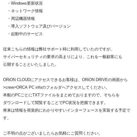
・Windows更新状況
・ネットワーク情報
・周辺機器情報
・導入ソフトウェア及びバージョン
・起動中のサービス
従来こちらの情報は弊社サポート時に利用していたのですが、
サイバーセキュリティの要求の高まりにより、これを一般顧客にも
公開することといたしました。
ORiON CLOUDにアクセスできるお客様は、ORiON DRIVEの画面から
>
crew
>
ORCA
PC
info
のフォルダへアクセスしてください。
本船の
PC
ごとにTXTファイルをまとめておりますので、そちら
を
ダウンロードして閲覧することで
PC
状況を把握できます。
将来は情報を視覚的にわかりやすいインターフェースを実装する予
定で
す。
ご不明の点がございましたらお気軽にご質問ください。