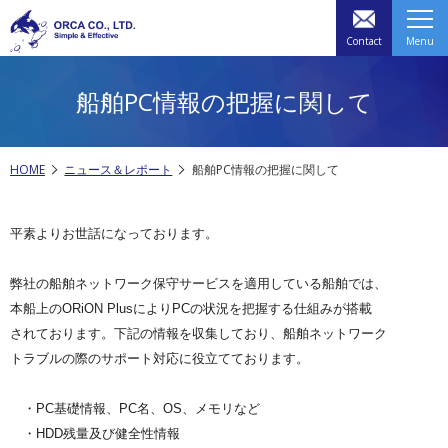
Contact
Menu
船舶PC情報の把握に関して
HOME
ニュース＆レポート
船舶PC情報の把握に関して
平素よりお世話になっております。
弊社の船舶ネットワーク保守サービスを適用している船舶では、
本船上のORiON Plusにより
PC
の状況を把握する仕組みが搭載
されております。下記の情報を収集しており、船舶ネットワーク
トラブルの際のサポート対応に役立てております。
・
PC
基礎情報、
PC
名、OS、メモリなど
・HDD残量及び健全性情報