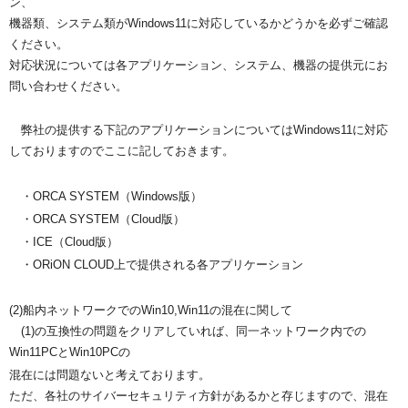
ン、
機器類、システム類がWindows11に対応しているかどうか
を必ずご確認
ください。
対応状況については各アプリケーション、システム、機器の提供元
に
お
問い合わせください。
弊社の提供する下記のアプリケーションについてはWindows
11に対応
しておりますのでここに記しておきます。
・ORCA SYSTEM（Windows版）
・ORCA SYSTEM（Cloud版）
・ICE（Cloud版）
・ORiON CLOUD上で提供される各アプリケーション
(2)船内ネットワークでのWin10,Win11の混在に関し
て
(1)の互換性の問題をクリアしていれば、同一ネットワーク内で
の
Win11PCとWin10PCの
混在には問題ないと考えており
ます。
ただ、各社のサイバーセキュリティ方針があるかと存じますので、
混在