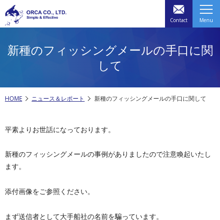
Contact
Menu
新種のフィッシングメールの手口に関
して
HOME
ニュース＆レポート
新種のフィッシングメールの手口に関して
平素よりお世話になっております。
新種の
フィッシング
メール
の事例がありましたので注意喚起いたし
ます。
添付画像をご参照ください。
まず送信者として大手船社の名前を騙っています。